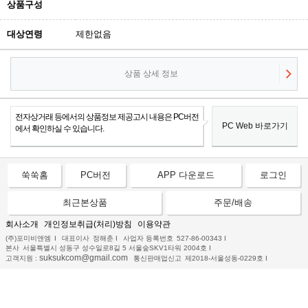
상품구성
대상연령
제한없음
상품 상세 정보
전자상거래 등에서의 상품정보 제공고시 내용은 PC버전
PC Web 바로가기
에서 확인하실 수 있습니다.
쑥쑥홈
PC버전
APP 다운로드
로그인
최근본상품
주문/배송
회사소개
개인정보취급(처리)방침
이용약관
(주)포미비앤엠
I
대표이사
정해춘
I
사업자 등록번호
527-86-00343
I
본사
서울특별시 성동구 성수일로8길 5 서울숲SKV1타워 2004호
I
suksukcom@gmail.com
고객지원 :
통신판매업신고
제2018-서울성동-0229호
I