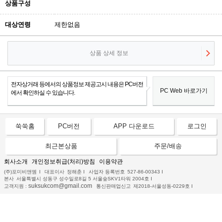
상품구성
대상연령
제한없음
상품 상세 정보
전자상거래 등에서의 상품정보 제공고시 내용은 PC버전
PC Web 바로가기
에서 확인하실 수 있습니다.
쑥쑥홈
PC버전
APP 다운로드
로그인
최근본상품
주문/배송
회사소개
개인정보취급(처리)방침
이용약관
(주)포미비앤엠
I
대표이사
정해춘
I
사업자 등록번호
527-86-00343
I
본사
서울특별시 성동구 성수일로8길 5 서울숲SKV1타워 2004호
I
suksukcom@gmail.com
고객지원 :
통신판매업신고
제2018-서울성동-0229호
I