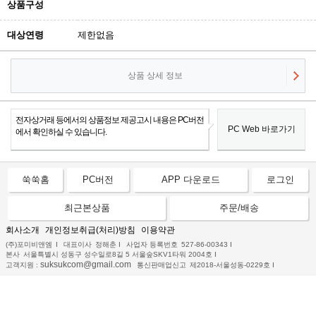
상품구성
대상연령
제한없음
상품 상세 정보
전자상거래 등에서의 상품정보 제공고시 내용은 PC버전
PC Web 바로가기
에서 확인하실 수 있습니다.
쑥쑥홈
PC버전
APP 다운로드
로그인
최근본상품
주문/배송
회사소개
개인정보취급(처리)방침
이용약관
(주)포미비앤엠
I
대표이사
정해춘
I
사업자 등록번호
527-86-00343
I
본사
서울특별시 성동구 성수일로8길 5 서울숲SKV1타워 2004호
I
suksukcom@gmail.com
고객지원 :
통신판매업신고
제2018-서울성동-0229호
I