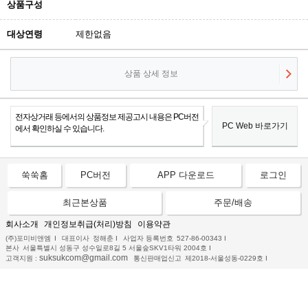
상품구성
대상연령
제한없음
상품 상세 정보
전자상거래 등에서의 상품정보 제공고시 내용은 PC버전
PC Web 바로가기
에서 확인하실 수 있습니다.
쑥쑥홈
PC버전
APP 다운로드
로그인
최근본상품
주문/배송
회사소개
개인정보취급(처리)방침
이용약관
(주)포미비앤엠
I
대표이사
정해춘
I
사업자 등록번호
527-86-00343
I
본사
서울특별시 성동구 성수일로8길 5 서울숲SKV1타워 2004호
I
suksukcom@gmail.com
고객지원 :
통신판매업신고
제2018-서울성동-0229호
I