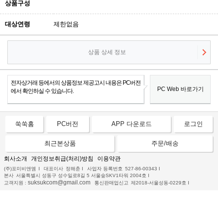
상품구성
대상연령
제한없음
상품 상세 정보
전자상거래 등에서의 상품정보 제공고시 내용은 PC버전
PC Web 바로가기
에서 확인하실 수 있습니다.
쑥쑥홈
PC버전
APP 다운로드
로그인
최근본상품
주문/배송
회사소개
개인정보취급(처리)방침
이용약관
(주)포미비앤엠
I
대표이사
정해춘
I
사업자 등록번호
527-86-00343
I
본사
서울특별시 성동구 성수일로8길 5 서울숲SKV1타워 2004호
I
suksukcom@gmail.com
고객지원 :
통신판매업신고
제2018-서울성동-0229호
I