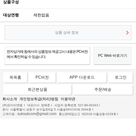
상품구성
대상연령
제한없음
상품 상세 정보
전자상거래 등에서의 상품정보 제공고시 내용은 PC버전
PC Web 바로가기
에서 확인하실 수 있습니다.
쑥쑥홈
PC버전
APP 다운로드
로그인
최근본상품
주문/배송
회사소개
개인정보취급(처리)방침
이용약관
(주)포미비앤엠
I
대표이사
정해춘
I
사업자 등록번호
527-86-00343
I
본사
서울특별시 성동구 성수일로8길 5 서울숲SKV1타워 2004호
I
suksukcom@gmail.com
고객지원 :
통신판매업신고
제2018-서울성동-0229호
I