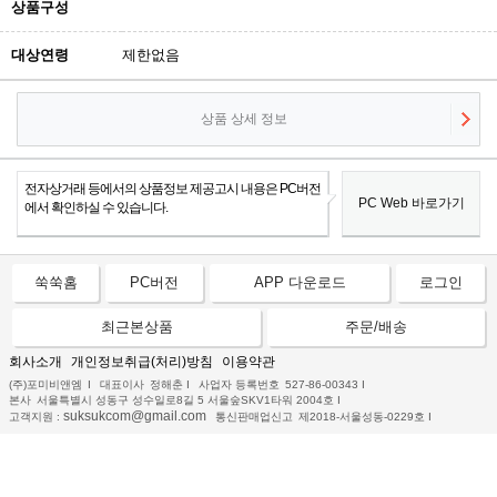
상품구성
대상연령
제한없음
상품 상세 정보
전자상거래 등에서의 상품정보 제공고시 내용은 PC버전
PC Web 바로가기
에서 확인하실 수 있습니다.
쑥쑥홈
PC버전
APP 다운로드
로그인
최근본상품
주문/배송
회사소개
개인정보취급(처리)방침
이용약관
(주)포미비앤엠
I
대표이사
정해춘
I
사업자 등록번호
527-86-00343
I
본사
서울특별시 성동구 성수일로8길 5 서울숲SKV1타워 2004호
I
suksukcom@gmail.com
고객지원 :
통신판매업신고
제2018-서울성동-0229호
I