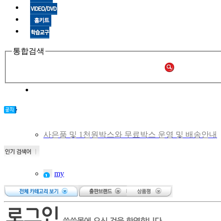
통합검색
사은품 및 1천원박스와 무료박스 운영 및 배송안내
비회원 주문확인 안내
[공지] 쑥쑥몰 재오픈합니다.
[중고샵 오픈] 중고샵 다시 문 열었습니다.
my
[중고샵] 명절 편의점 택배 배송안내
first
[중고샵] 2019년 11월 무이자 할부 안내
저니
스
Baby