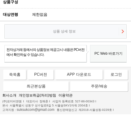
상품구성
대상연령
제한없음
상품 상세 정보
전자상거래 등에서의 상품정보 제공고시 내용은 PC버전
PC Web 바로가기
에서 확인하실 수 있습니다.
쑥쑥홈
PC버전
APP 다운로드
로그인
최근본상품
주문/배송
회사소개
개인정보취급(처리)방침
이용약관
(주)포미비앤엠
I
대표이사
정해춘
I
사업자 등록번호
527-86-00343
I
본사
서울특별시 성동구 성수일로8길 5 서울숲SKV1타워 2004호
I
suksukcom@gmail.com
고객지원 :
통신판매업신고
제2018-서울성동-0229호
I