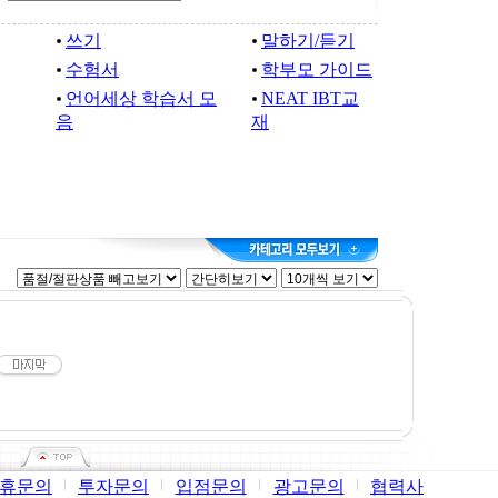
쓰기
말하기/듣기
수험서
학부모 가이드
언어세상 학습서 모
NEAT IBT교
음
재
휴문의
투자문의
입점문의
광고문의
협력사