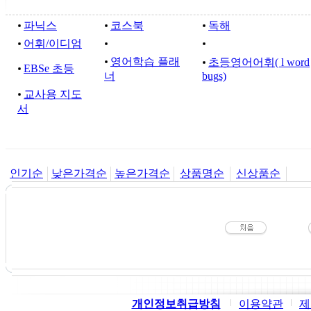
파닉스
코스북
독해
어휘/이디엄
영어학습 플래
초등영어어휘( l word
EBSe 초등
너
bugs)
교사용 지도
서
인기순
낮은가격순
높은가격순
상품명순
신상품순
개인정보취급방침
이용약관
제