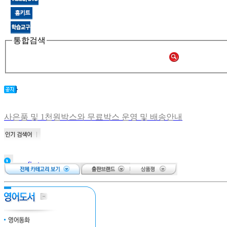
통합검색
사은품 및 1천원박스와 무료박스 운영 및 배송안내
비회원 주문확인 안내
[공지] 쑥쑥몰 재오픈합니다.
[중고샵 오픈] 중고샵 다시 문 열었습니다.
[중고샵] 명절 편의점 택배 배송안내
my first
[중고샵] 2019년 11월 무이자 할부 안내
저니스
Baby touch
and
my first