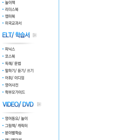
dictionary
Hooky
Dk baby
Fox the tiger